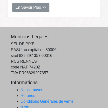
En Savoir Plus >>
Mentions Légales
SEL DE PIXEL,
SASU au capital de 8000€
siret 829 297 357 00016
RCS RENNES
code NAF 7420Z
TVA FR96829297357
Informations
Nous trouver
Horaires
Conditions Générales de vente
tarifs